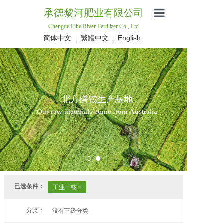
承德黎河肥业有限公司
Chengde Lihe River Fertilizer Co., Ltd
首页
简体中文
繁體中文
English
|
|
产品中心
资讯服务
北方磷铵生产基地
关于我们
Our raw materials come from Australia
联系我们
已选条件：
工业一铵
×
分类：
没有下级分类